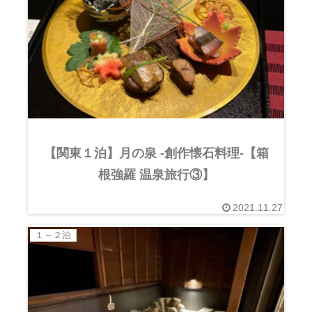
【関東１泊】月の泉 -創作懐石料理-【箱
根強羅 温泉旅行③】
2021.11.27
１～２泊