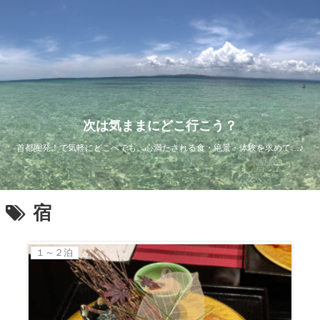
次は気ままにどこ行こう？
首都圏発！で気軽にどこへでも。心満たされる食・絶景・体験を求めて…♪
宿
１～２泊